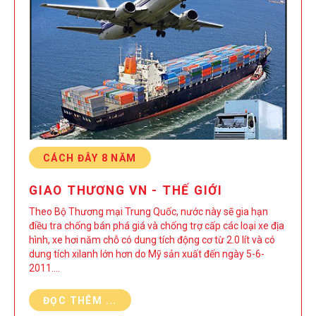
CÁCH ĐÂY 8 NĂM
GIAO THƯƠNG VN - THẾ GIỚI
Theo Bộ Thương mại Trung Quốc, nước này sẽ gia hạn
điều tra chống bán phá giá và chống trợ cấp các loại xe địa
hình, xe hơi năm chỗ có dung tích động cơ từ 2.0 lít và có
dung tích xilanh lớn hơn do Mỹ sản xuất đến ngày 5-6-
2011.…
ĐỌC THÊM ...