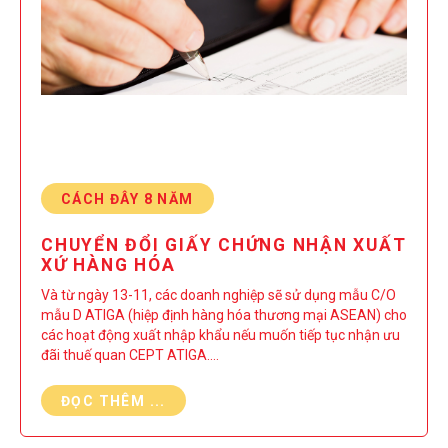
CÁCH ĐÂY 8 NĂM
CHUYỂN ĐỔI GIẤY CHỨNG NHẬN XUẤT
XỨ HÀNG HÓA
Và từ ngày 13-11, các doanh nghiệp sẽ sử dụng mẫu C/O
mẫu D ATIGA (hiệp định hàng hóa thương mại ASEAN) cho
các hoạt động xuất nhập khẩu nếu muốn tiếp tục nhận ưu
đãi thuế quan CEPT ATIGA.…
ĐỌC THÊM ...