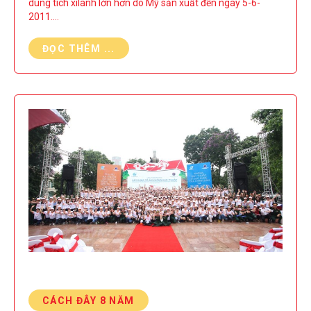
dung tích xilanh lớn hơn do Mỹ sản xuất đến ngày 5-6-
2011.…
ĐỌC THÊM ...
CÁCH ĐÂY 8 NĂM